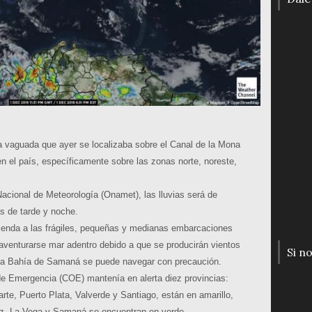
a vaguada que ayer se localizaba sobre el Canal de la Mona
n el país, específicamente sobre las zonas norte, noreste,
Nacional de Meteorología (Onamet), las lluvias será de
s de tarde y noche.
mienda a las frágiles, pequeñas y medianas embarcaciones
 aventurarse mar adentro debido a que se producirán vientos
Si n
e la Bahía de Samaná se puede navegar con precaución.
de Emergencia (COE) mantenía en alerta diez provincias:
rte, Puerto Plata, Valverde y Santiago, están en amarillo,
z, La Vega y Samaná se encuentran en verde.