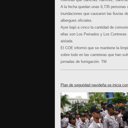
A la fecha quedan unas 6,735 personas 
inundaciones que causaron las lluvias 
albergues oficiales.
Ayer bajó a cinco la cantidad de comun
ellas son Los Peinados y Los Contreras e
aislada.
El COE informó que se mantiene la limp
sobre todo en las carreteras que han suf
jornadas de fumigación.
TM
Plan de seguridad navideña se inicia con