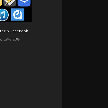
ter & FaceBook
by LaMeTa809