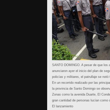
SANTO DOMINGO.
A pesar de que los 
anunciaron ayer el inicio del plan de seg
policías y militares, el patrullaje se notó
En un recorrido realizado por las princip
la provincia de Santo Domingo se observ
Zonas como la avenida Duarte, El Conde 
gran cantidad de personas lucían como 
El lanzamiento