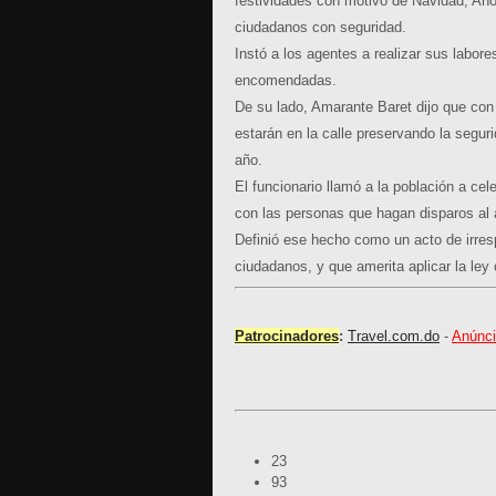
festividades con motivo de Navidad, Año
ciudadanos con seguridad.
Instó a los agentes a realizar sus labor
encomendadas.
De su lado, Amarante Baret dijo que con
estarán en la calle preservando la segu
año.
El funcionario llamó a la población a cel
con las personas que hagan disparos al a
Definió ese hecho como un acto de irres
ciudadanos, y que amerita aplicar la ley 
Patrocinadores
:
Travel.com.do
-
Anúnci
23
93