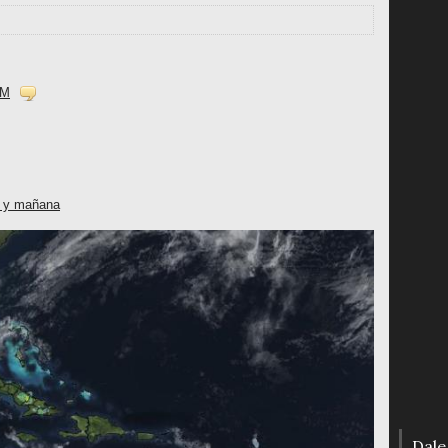
AM
y y mañana
Dale