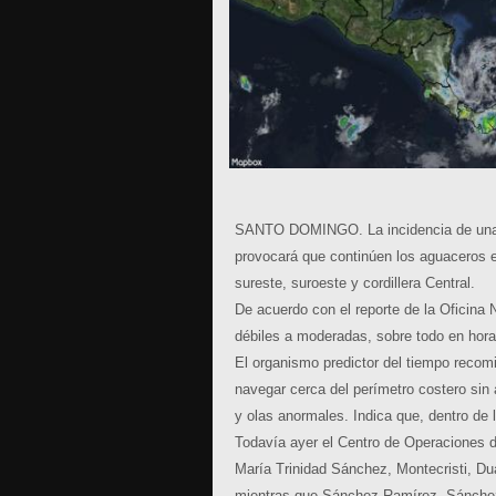
SANTO DOMINGO.
La incidencia de un
provocará que continúen los aguaceros e
sureste, suroeste y cordillera Central.
De acuerdo con el reporte de la Oficina 
débiles a moderadas, sobre todo en hora
El organismo predictor del tiempo reco
navegar cerca del perímetro costero sin
y olas anormales. Indica que, dentro d
Todavía ayer el Centro de Operaciones 
María Trinidad Sánchez, Montecristi, Dua
mientras que Sánchez Ramírez, Sánche