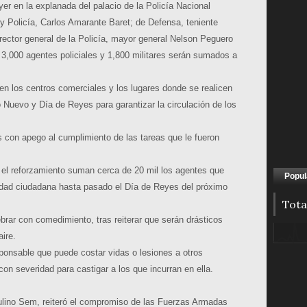
er en la explanada del palacio de la Policía Nacional
 y Policía, Carlos Amarante Baret; de Defensa, teniente
rector general de la Policía, mayor general Nelson Peguero
 3,000 agentes policiales y 1,800 militares serán sumados a
en los centros comerciales y los lugares donde se realicen
 Nuevo y Día de Reyes para garantizar la circulación de los
es con apego al cumplimiento de las tareas que le fueron
 el reforzamiento suman cerca de 20 mil los agentes que
Popul
ridad ciudadana hasta pasado el Día de Reyes del próximo
Tota
ebrar con comedimiento, tras reiterar que serán drásticos
ire.
ponsable que puede costar vidas o lesiones a otros
con severidad para castigar a los que incurran en ella.
ulino Sem, reiteró el compromiso de las Fuerzas Armadas