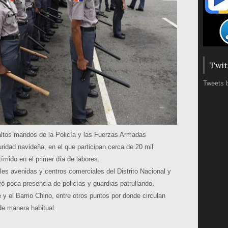
Twit
Tweets 
altos mandos de la Policía y las Fuerzas Armadas
uridad navideña, en el que participan cerca de 20 mil
 tímido en el primer día de labores.
ales avenidas y centros comerciales del Distrito Nacional y
ó poca presencia de policías y guardias patrullando.
y el Barrio Chino, entre otros puntos por donde circulan
de manera habitual.