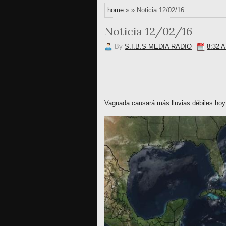
home
» » Noticia 12/02/16
Noticia 12/02/16
By
S.I.B.S MEDIA RADIO
8:32 
Vaguada causará más lluvias débiles ho