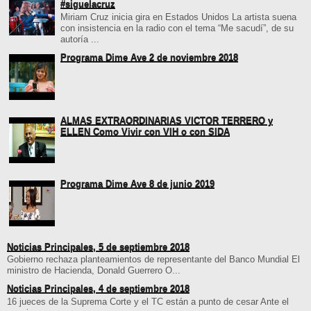
#siguelacruz
Miriam Cruz inicia gira en Estados Unidos La artista suena
con insistencia en la radio con el tema “Me sacudí”, de su
autoría ...
Programa Dime Ave 2 de noviembre 2018
ALMAS EXTRAORDINARIAS VICTOR TERRERO y
ELLEN Como Vivir con VIH o con SIDA
Programa Dime Ave 8 de junio 2019
Noticias Principales, 5 de septiembre 2018
Gobierno rechaza planteamientos de representante del Banco Mundial El
ministro de Hacienda, Donald Guerrero O...
Noticias Principales, 4 de septiembre 2018
16 jueces de la Suprema Corte y el TC están a punto de cesar Ante el