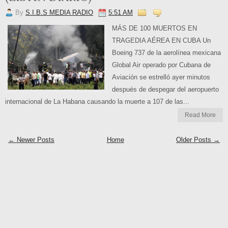
By
S.I.B.S MEDIA RADIO
5:51 AM
MÁS DE 100 MUERTOS EN
TRAGEDIA AÉREA EN CUBA Un
Boeing 737 de la aerolínea mexicana
Global Air operado por Cubana de
Aviación se estrelló ayer minutos
después de despegar del aeropuerto
internacional de La Habana causando la muerte a 107 de las...
Read More
← Newer Posts
Home
Older Posts →