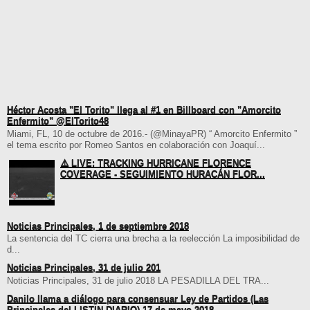
Héctor Acosta "El Torito" llega al #1 en Billboard con "Amorcito
Enfermito" @ElTorito48
Miami, FL, 10 de octubre de 2016.- (@MinayaPR) “ Amorcito Enfermito ”
el tema escrito por Romeo Santos en colaboración con Joaquí...
⚠️ LIVE: TRACKING HURRICANE FLORENCE
COVERAGE - SEGUIMIENTO HURACÁN FLOR...
Noticias Principales, 1 de septiembre 2018
La sentencia del TC cierra una brecha a la reelección La imposibilidad de
d...
Noticias Principales, 31 de julio 201
Noticias Principales, 31 de julio 2018 LA PESADILLA DEL TRA...
Danilo llama a diálogo para consensuar Ley de Partidos (Las
Principales del LISTIN DIARIO) 17 de mayo 2018