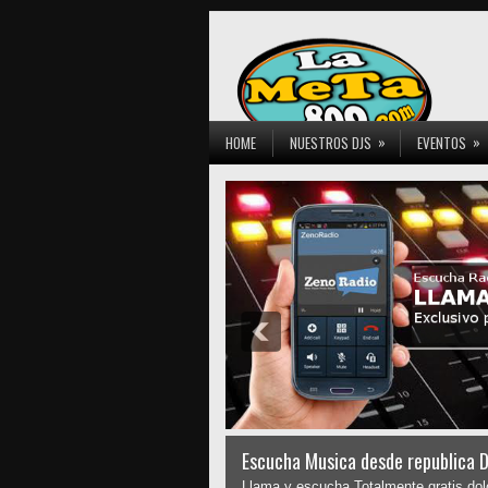
»
»
HOME
NUESTROS DJS
EVENTOS
Escucha Musica desde republica 
Llama y escucha Totalmente gratis 