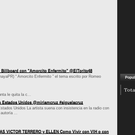
en Billboard con "Amorcito Enfermito" @ElTorito48
nayaPR) “ Amorcito Enfermito ” el tema escrito por Romeo
Popul
Tota
ta le quita la c...
en Estados Unidos @miriamcruz #siguelacruz
Estados Unidos La artista suena con insistencia en la radio con
autoría ...
 VICTOR TERRERO y ELLEN Como Vivir con VIH o con