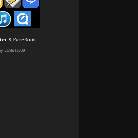
ter & FaceBook
by LaMeTa809