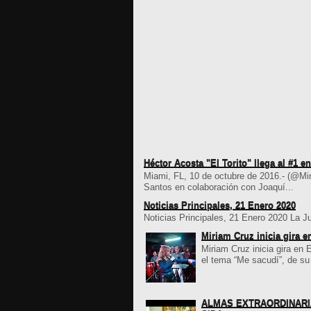
Héctor Acosta "El Torito" llega al #1 
Miami, FL, 10 de octubre de 2016.- (@Mi
Santos en colaboración con Joaquí...
Noticias Principales, 21 Enero 2020
Noticias Principales, 21 Enero 2020 La Jun
Miriam Cruz inicia gira 
Miriam Cruz inicia gira en 
el tema “Me sacudí”, de su 
ALMAS EXTRAORDINARIAS