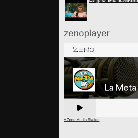
Programa Dime Ave 2 de
zenoplayer
A Zeno Media Station