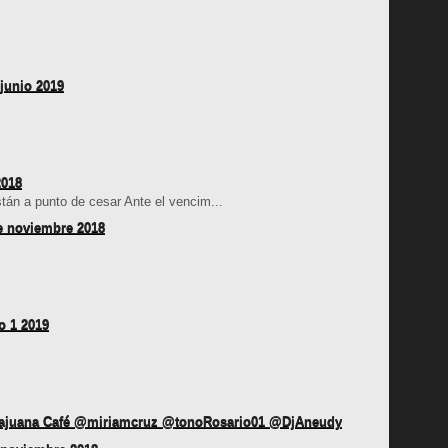
junio 2019
2018
tán a punto de cesar Ante el vencim...
e noviembre 2018
o 1 2019
majuana Café @miriamcruz @tonoRosario01 @DjAneudy