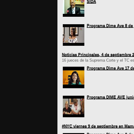
SIDA
Programa Dime Ave 8 de 
Noticias Principales, 4 de septiembre 
16 jueces de la Suprema Corte y el TC es
Programa Dime Ave 17 d
Programa DIME AVE juni
#NYC viernes 9 de septiembre en Ma