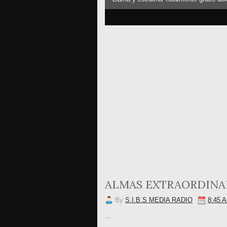
3
4
5
ALMAS EXTRAORDINARI
By
S.I.B.S MEDIA RADIO
8:45 
...