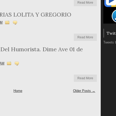
Read More
IAS LOLITA Y GREGORIO
AM
Twit
Read More
Tweets 
 Del Humorista. Dime Ave 01 de
 AM
Read More
Home
Older Posts →