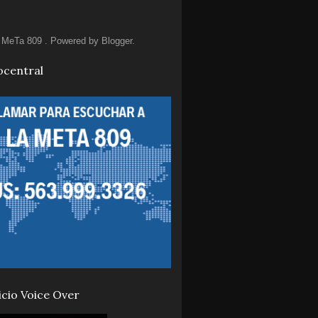
MeTa 809 . Powered by
Blogger
.
ocentral
icio Voice Over