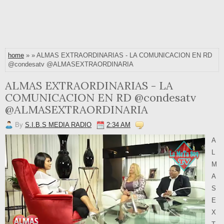
home
» » ALMAS EXTRAORDINARIAS - LA COMUNICACION EN RD
@condesatv @ALMASEXTRAORDINARIA
ALMAS EXTRAORDINARIAS - LA
COMUNICACION EN RD @condesatv
@ALMASEXTRAORDINARIA
By
S.I.B.S MEDIA RADIO
2:34 AM
A
L
M
A
S
E
X