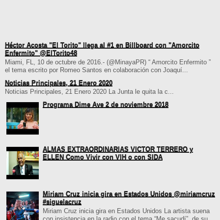
Héctor Acosta "El Torito" llega al #1 en Billboard con "Amorcito
Enfermito" @ElTorito48
Miami, FL, 10 de octubre de 2016.- (@MinayaPR) “ Amorcito Enfermito ”
el tema escrito por Romeo Santos en colaboración con Joaquí...
Noticias Principales, 21 Enero 2020
Noticias Principales, 21 Enero 2020 La Junta le quita la c...
Programa Dime Ave 2 de noviembre 2018
ALMAS EXTRAORDINARIAS VICTOR TERRERO y
ELLEN Como Vivir con VIH o con SIDA
Miriam Cruz inicia gira en Estados Unidos @miriamcruz
#siguelacruz
Miriam Cruz inicia gira en Estados Unidos La artista suena
con insistencia en la radio con el tema “Me sacudí”, de su