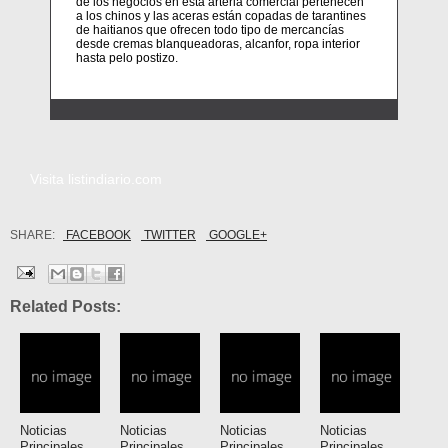
de los negocios en esta arteria comercial pertenecen
a los chinos y las aceras están copadas de tarantines
de haitianos que ofrecen todo tipo de mercancías
desde cremas blanqueadoras, alcanfor, ropa interior
hasta pelo postizo.
Visita listindiario.com
SHARE:
FACEBOOK
TWITTER
GOOGLE+
Related Posts:
Noticias
Noticias
Noticias
Noticias
Principales,
Principales,
Principales,
Principales,