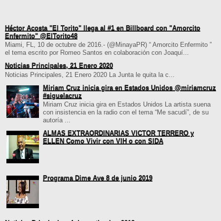
Héctor Acosta "El Torito" llega al #1 en Billboard con "Amorcito
Enfermito" @ElTorito48
Miami, FL, 10 de octubre de 2016.- (@MinayaPR) “ Amorcito Enfermito ”
el tema escrito por Romeo Santos en colaboración con Joaquí...
Noticias Principales, 21 Enero 2020
Noticias Principales, 21 Enero 2020 La Junta le quita la c...
Miriam Cruz inicia gira en Estados Unidos @miriamcruz
#siguelacruz
Miriam Cruz inicia gira en Estados Unidos La artista suena
con insistencia en la radio con el tema “Me sacudí”, de su
autoría ...
ALMAS EXTRAORDINARIAS VICTOR TERRERO y
ELLEN Como Vivir con VIH o con SIDA
Programa Dime Ave 8 de junio 2019