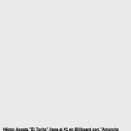
Héctor Acosta "El Torito" llega al #1 en Billboard con "Amorcito