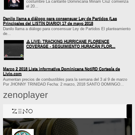
costumbre La cantante Dominicana Miriam Cruz comienza
el 20...
Danilo llama a diálogo para consensuar Ley de Partidos (Las
Principales del LISTIN DIARIO) 17 de mayo 2018
Danilo llama a diálogo para consensuar Ley de Partidos El planteamiento
de...
⚠️ LIVE: TRACKING HURRICANE FLORENCE
COVERAGE - SEGUIMIENTO HURACÁN FLOR...
Marzo 2 2018 Lista informativa Dominicana NotiRD Cortesía de
Livio.com
Aumentan precios de combustibles para la semana del 3 al 9 de marzo
Por JHONNY TRINIDAD Fecha: 2 marzo, 2018 SANTO DOMINGO...
zenoplayer