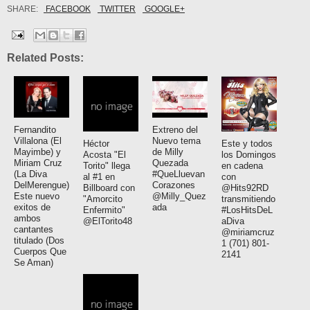
SHARE:
FACEBOOK
TWITTER
GOOGLE+
Related Posts:
Fernandito
Extreno del
Villalona (El
Nuevo tema
Héctor
Este y todos
Mayimbe) y
de Milly
Acosta "El
los Domingos
Miriam Cruz
Quezada
Torito" llega
en cadena
(La Diva
#QueLluevan
al #1 en
con
DelMerengue)
Corazones
Billboard con
@Hits92RD
Este nuevo
@Milly_Quez
"Amorcito
transmitiendo
exitos de
ada
Enfermito"
#LosHitsDeL
ambos
@ElTorito48
aDiva
cantantes
@miriamcruz
titulado (Dos
1 (701) 801-
Cuerpos Que
2141
Se Aman)